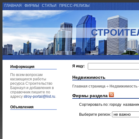
ГЛАВНАЯ
ФИРМЫ
СТАТЬИ
ПРЕСС-РЕЛИЗЫ
СТРОИТЕ
Я ищу:
Информация
По всем вопросам
Недвижимость
касающихся работы
ресурса Строительство
Главная страница
Недвижимость
Барнаул и добавления в
справочник пишите по
Фирмы раздела
адресу
stroy-portal@list.ru
.
Сортировать по:
городу
названи
Объявления
Выберите регион: